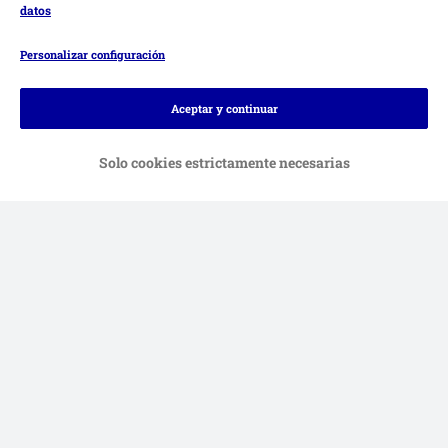
datos
Personalizar configuración
Métodos de pago
Aceptar y continuar
Solo cookies estrictamente necesarias
Contra-reembolso
Transferencia
Servicios de entrega
Pago seguro
Ayuda
Contacto
Impreso
DSA
Protección de datos