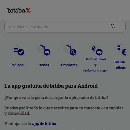
Devoluciones 
Cuenta de
Pedidos 
Envíos 
Productos 
y 
cliente 
reclamaciones 
La app gratuita de bitiba para Android
¿Por qué vale la pena descargar la aplicación de bitiba?
Puedes pedir todo lo que necesites para tu mascota con rapidez
y comodidad.
Ventajas de la
app
de bitiba
: